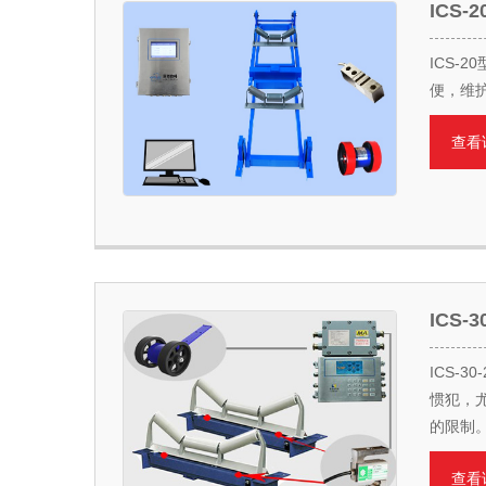
ICS
ICS-
便，维
查看
ICS-
ICS-
惯犯，尤
的限制
查看