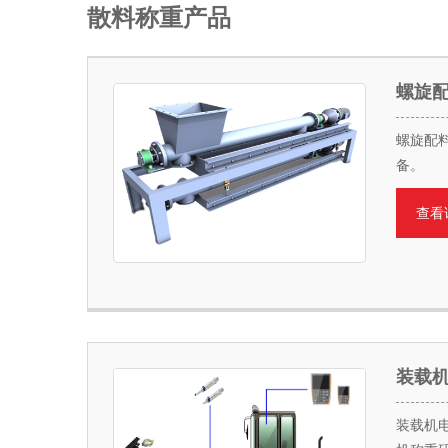
散料称重产品
螺旋
螺旋配
备。
查看
装载
装载机