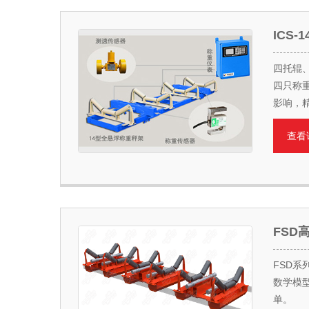
ICS
四托辊
四只称
影响，
查看
FSD
FSD
数学模
单。