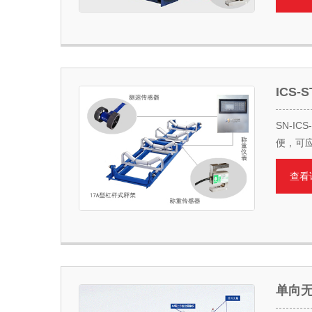
ICS
SN-I
便，可
查看
单向