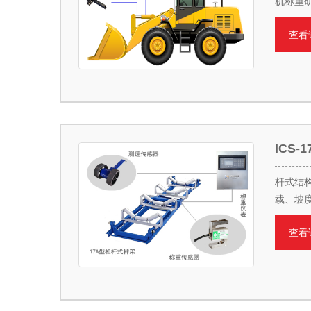
机称重
查看
ICS
杆式结
载、坡
查看