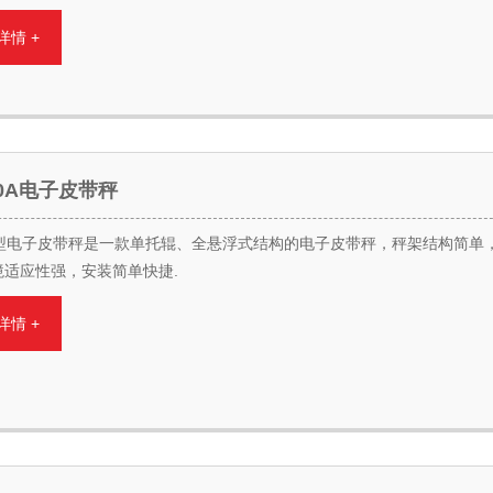
详情 +
-30A电子皮带秤
30型电子皮带秤是一款单托辊、全悬浮式结构的电子皮带秤，秤架结构简单
境适应性强，安装简单快捷.
详情 +