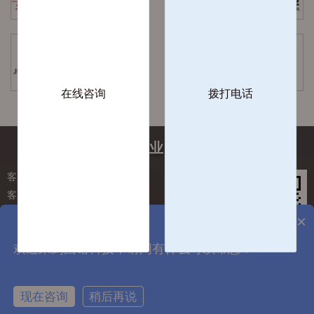
在线咨询
拨打电话
工业计量行业服务解决商
客服热线：0512-65827267
客服手机：158-6236-0173
企业邮箱：service@szgnxk.com
×
企业地址：徐州市科技城软件市场2#-08
欢迎来到国诺科技，请问有什么可以帮您？
关注更多
现在咨询
稍后再说
Copyright 徐州昊诺自动化科技有限公司
在线咨询
拨打电话