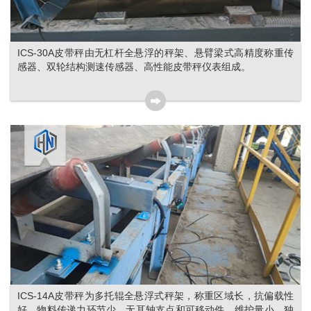
ICS-30A皮带秤由无杠杆全悬浮的秤架、悬臂梁式高精度称重传
感器、双轮结构测速传感器、高性能皮带秤仪表组成。
ICS-14A皮带秤为多托辊全悬浮式秤架，称重区域长，抗偏载性
好，物料传递力环节少，无耳轴支点和可移动件，维护量小。独