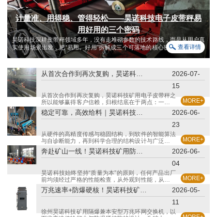
计量准、用得稳、管得轻松——昊诺科技电子皮带秤易
用好用的三个密码
昊诺科技深耕皮带秤领域多年，没有走堆砌参数的技术路线，而是从用户真
查看详情
实使用场景出发，把“易用、好用”拆解成三个可落地的核心密码，让电子皮
带秤计量这件事从“反复折腾”变成“省心可靠”。
从首次合作到再次复购，昊诺科技矿用电子皮带秤凭品质与服务赢得客户信赖
2026-07-
15
从首次合作到再次复购，昊诺科技矿用电子皮带秤之
MORE+
所以能够赢得客户信赖，归根结底在于两点：一是以
技术创新驱动产品品质——适配性好的秤架、数字信
稳定可靠，高效给料｜昊诺科技定量给料机赋能建材企业生产
2026-06-
号处理技术、智能动态补偿算法等一系列核心技术突
破，确保了设备在恶劣工况下的高精度与长期稳定
23
性；二是以客户为中心构建服务体系——从售前定制
从硬件的高精度传感与稳固结构，到软件的智能算法
化方案到售后及时响应，让客户没有后顾之忧。
MORE+
与自诊断能力，再到科学合理的结构设计与广泛的物
料适应性——昊诺科技定量给料机以“稳定可靠、高
奔赴矿山一线！昊诺科技矿用防爆电脑批量交付，助力井下信息化升级
2026-06-
效给料”为核心理念，正在帮助越来越多的建材企业
告别配料不准的困扰，助力生产更精准、更高效、更
04
智能。
昊诺科技始终坚持“质量为本”的原则，任何产品出厂
MORE+
前均须经过严格的性能检查，从外观到性能，从硬件
到软件，不忽视每一个细节。此次批量交付的矿用防
万兆速率+防爆硬核！昊诺科技矿用万兆环网交换机筑牢矿山通信安全防线
2026-05-
爆电脑设备，正是经过多轮软硬件性能测试后，按时
发货送达矿山一线，即将在煤矿生产及管理活动中发
11
挥大作用。
徐州昊诺科技矿用隔爆兼本安型万兆环网交换机，以
MORE+