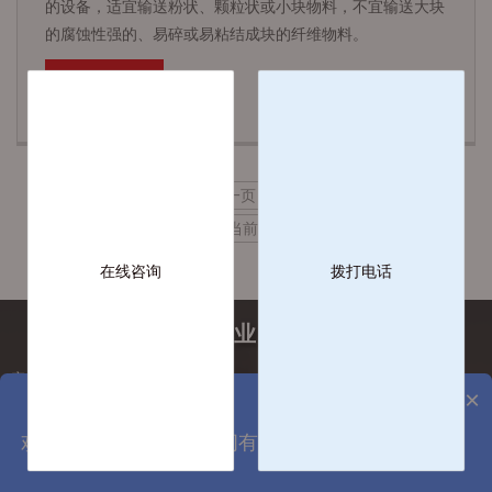
的设备，适宜输送粉状、颗粒状或小块物料，不宜输送大块
的腐蚀性强的、易碎或易粘结成块的纤维物料。
查看详情 +
首页
上一页
下一页
尾页
共30条 当前2/3页
在线咨询
拨打电话
工业计量行业服务解决商
客服热线：0512-65827267
×
关注更多
客服手机：158-6236-0173
企业邮箱：service@szgnxk.com
欢迎来到国诺科技，请问有什么可以帮您？
企业地址：徐州市科技城软件市场2#-08