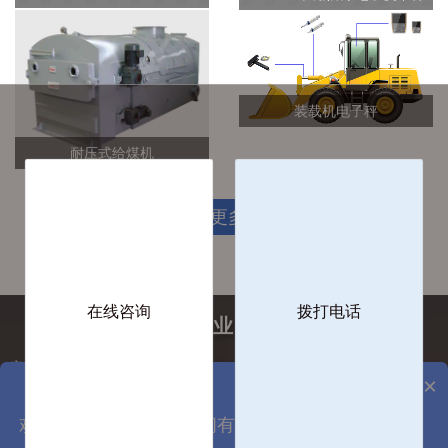
装载机电子秤
耐压式给煤机
查看更多
在线咨询
拨打电话
工业计量行业服务解决商
客服热线：0512-65827267
关注更多
×
客服手机：158-6236-0173
企业邮箱：service@szgnxk.com
欢迎来到国诺科技，请问有什么可以帮您？
企业地址：徐州市科技城软件市场2#-08