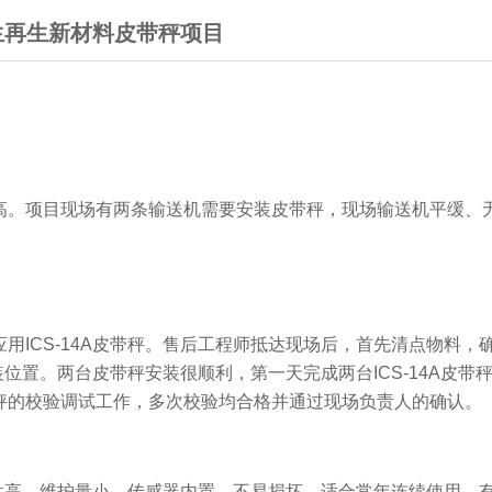
生再生新材料皮带秤项目
高。项目现场有两条输送机需要安装皮带秤，现场输送机平缓、
用ICS-14A皮带秤。售后工程师抵达现场后，首先清点物料，
装位置。两台皮带秤安装很顺利，第一天完成两台ICS-14A皮带
秤的校验调试工作，多次校验均合格并通过现场负责人的确认。
稳定性高，维护量小，传感器内置，不易损坏，适合常年连续使用，