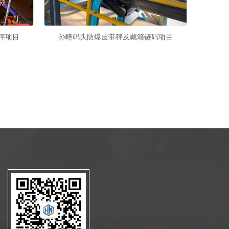
秤项目
孙疃码头防爆皮带秤及藏箱链码项目