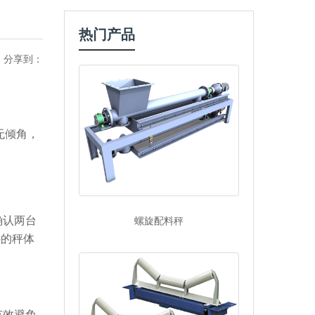
热门产品
分享到：
无倾角，
确认两台
螺旋配料秤
秤的秤体
有效避免