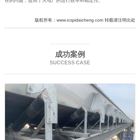
在的问题，提高了火电厂的运行效率和稳定性。
版权所有：www.icspidaicheng.com 转载请注明出处
成功案例
SUCCESS CASE