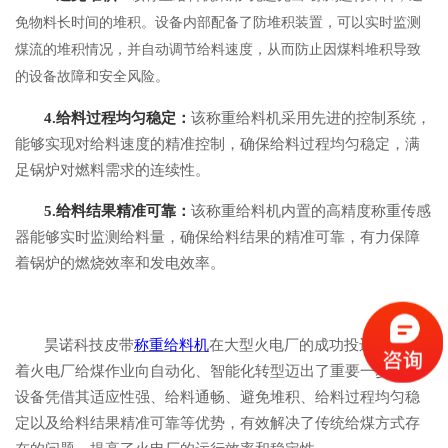
免物料长时间的堆积。设备内部配备了防堆积装置，可以实时监测
煤流的堆积情况，并自动调节给料速度，从而防止因煤料堆积导致
的设备故障和安全风险。
4.给料过程均匀稳定：
该称重给料机采用先进的控制系统，
能够实现对给料速度的精准控制，确保给料过程均匀稳定，满
足锅炉对燃料需求的连续性。
5.给料结果精准可靠：
该称重给料机内置的高精度称重传感
器能够实时监测给料量，确保给料结果的精准可靠，有力保障
着锅炉的燃烧效率和发电效率。
昊诺科技皮带
称重给料机
在大型火电厂的成功投运，
促使
着
火电厂给煤作业向自动化、智能化转型迈出了重要一步。该
设备凭借其适应性强、给料通畅、避免堆积、给料过程均匀稳
定以及给料结果精准可靠等优势，有效解决了传统给煤方式存