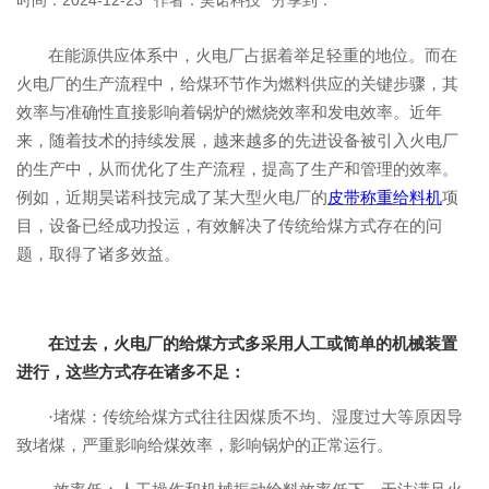
在能源供应体系中，火电厂占据着举足轻重的地位。而在
火电厂的生产流程中，给煤环节作为燃料供应的关键步骤，其
效率与准确性直接影响着锅炉的燃烧效率和发电效率。近年
来，随着技术的持续发展，越来越多的先进设备被引入火电厂
的生产中，从而优化了生产流程，提高了生产和管理的效率。
例如，近期昊诺科技完成了某大型火电厂的
皮带称重给料机
项
目，设备已经成功投运，有效解决了传统给煤方式存在的问
题，取得了诸多效益。
在过去，火电厂
的给煤方式多采用人工或简单的机械装置
进行
，
这
些方式存在诸多不足：
·
堵煤：传统给煤方式往往因煤质不均、湿度过大等原因导
致堵煤，严重影响给煤效率
，影响锅炉的正常运行
。