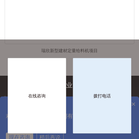
瑞欣新型建材定量给料机项目
工业计量行业服务解决商
在线咨询
拨打电话
客服热线：0512-65827267
关注更多
×
客服手机：158-6236-0173
企业邮箱：service@szgnxk.com
欢迎来到国诺科技，请问有什么可以帮您？
企业地址：徐州市科技城软件市场2#-08
现在咨询
稍后再说