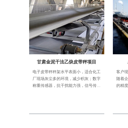
甘肃金泥干法乙炔皮带秤项目
电子皮带秤秤架水平表面小，适合化工
客户
厂现场灰尘多的环境，减少积灰；数字
随着
称重传感器，抗干扰能力强，信号传输
的精
距离远；仪表可就地显示、查询计量数
法满
据，实时共享数据供远程查看，自动监
需要
测、在线诊断功能可提高电子皮带秤运
行可靠稳定性。