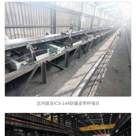
岔沟煤业ICS-14A防爆皮带秤项目