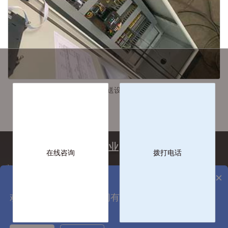
江苏新致能输送设备皮带秤项目
工业计量行业服务解决商
在线咨询
拨打电话
客服热线：0512-65827267
×
关注更多
客服手机：158-6236-0173
企业邮箱：service@szgnxk.com
欢迎来到国诺科技，请问有什么可以帮您？
企业地址：徐州市科技城软件市场2#-08