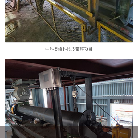
中科奥维科技皮带秤项目