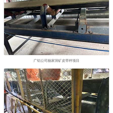
广铝公司杨家洞矿皮带秤项目