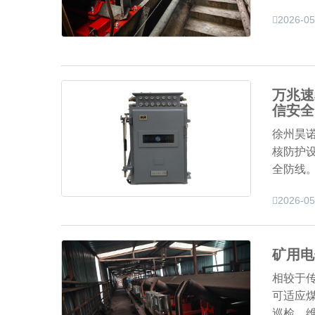
2026-05
万兆速
信安全
徐州昊
核防护
全防线
2026-05
矿用电
相较于
可适应
巡检、