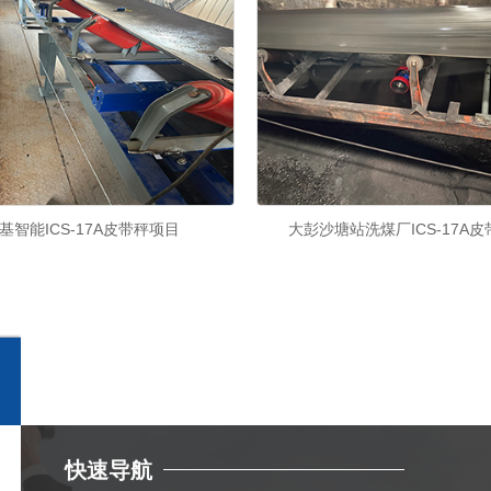
基智能ICS-17A皮带秤项目
大彭沙塘站洗煤厂ICS-17A皮带
快速导航