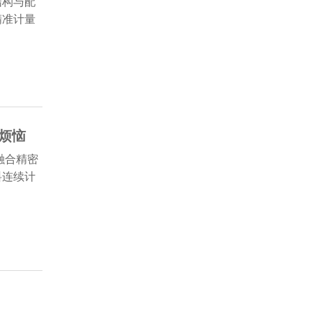
结构与配
精准计量
烦恼
融合精密
料连续计