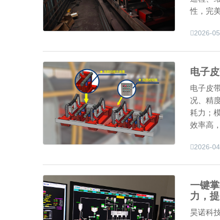
性，完
2026-05
电子皮
电子皮
况、精
耗力；
效率高
2026-04
一键掌
力，提
昊诺科