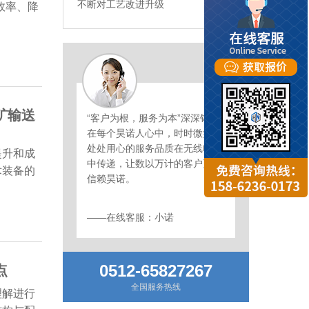
不断对工艺改进升级
效率、降
矿输送
“客户为根，服务为本”深深铭刻
在每个昊诺人心中，时时微笑、
处处用心的服务品质在无线电波
提升和成
中传递，让数以万计的客户更加
术装备的
信赖昊诺。
——在线客服：小诺
0512-65827267
点
全国服务热线
理解进行