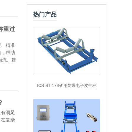
热门产品
称重过
程、精准
程，帮助
物流、建
ICS-ST-17B矿用防爆电子皮带秤
？
只有满足
，在复杂