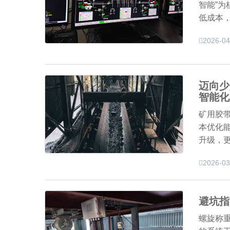
智能”
低成本
2026-04
迈向少
智能化
矿用胶
本优化
升级，
2026-03
避坑指
螺旋称