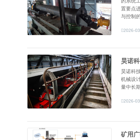
的系统
置要点
与控制
2026-03
昊诺科
昊诺科技
机械设
量中长
2026-03
矿用广