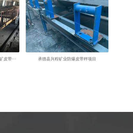
皮带···
承德县兴程矿业防爆皮带秤项目