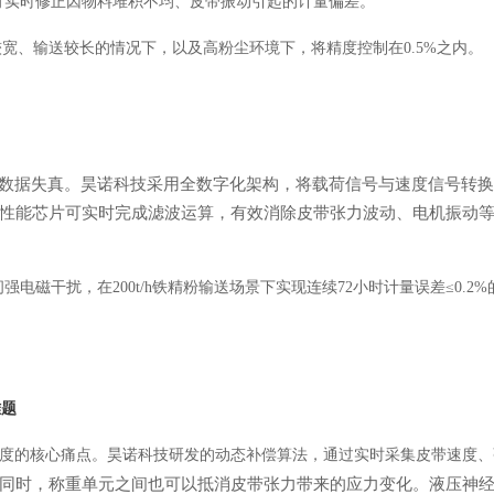
可实时修正因物料堆积不均、皮带振动引起的计量偏差。
较宽、输送较长的情况下，以及高粉尘环境下，将精度控制在
0.5%之内。
数据失真。昊诺科技采用全数字化架构，将载荷信号与速度信号转换
性能芯片可实时完成滤波运算，有效消除皮带张力波动、电机振动
间强电磁干扰，在
200t/h铁精粉输送场景下实现连续72小时计量误差≤0.2
难题
精度的核心痛点。昊诺科技研发的动态补偿算法，通过实时采集皮带速度、
同时，称重单元之间也可以抵消皮带张力带来的应力变化。液压神