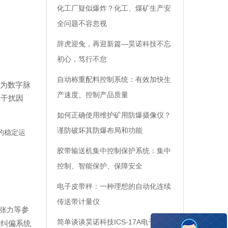
化工厂疑似爆炸？化工、煤矿生产安
全问题不容忽视
辞虎迎兔，再迎新篇—昊诺科技不忘
初心，笃行不怠
自动称重配料控制系统：有效加快生
为数字脉
产速度、控制产品质量
等干扰因
如何正确使用维护矿用防爆摄像仪？
谨防破坏其防爆布局和功能
%的稳定运
胶带输送机集中控制保护系统：集中
控制、智能保护、保障安全
电子皮带秤：一种理想的自动化连续
传送带计量仪
等参
张力
简单谈谈昊诺科技ICS-17A电子皮带
经纠偏系统