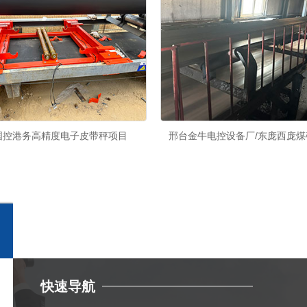
国控港务高精度电子皮带秤项目
邢台金牛电控设备厂/东庞西庞煤矿
快速导航