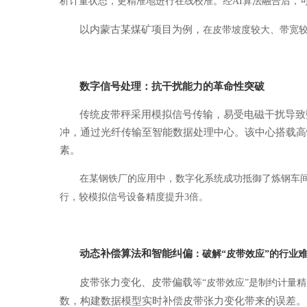
析计量状态，更精准地进行在线校准。经AI算法融合后，
以内蒙古某煤矿项目为例，
在皮带坡度较大、带宽
数字信号处理：抗干扰能力的革命性突破
传统皮带秤采用模拟信号传输，易受电磁干扰导致
冲，通过光纤传输至智能数据处理中心。该中心搭载高
素。
在某钢铁厂的应用中，数字化系统成功抵御了炼钢车
行，较模拟信号设备精度提升3倍。
动态补偿算法
和智能纠偏
：破解
“皮带效应”的行业
皮带张力变化、
皮带偏载
等
“皮带效应”是制约计量
数，构建数据模型实时补偿皮带张力变化带来的误差。