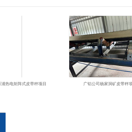
万浦热电矩阵式皮带秤项目
广铝公司杨家洞矿皮带秤