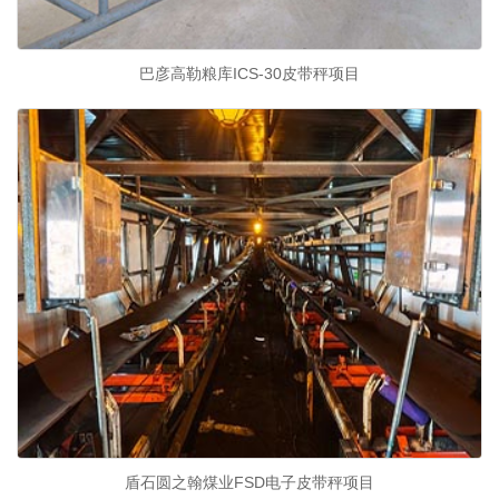
巴彦高勒粮库ICS-30皮带秤项目
盾石圆之翰煤业FSD电子皮带秤项目