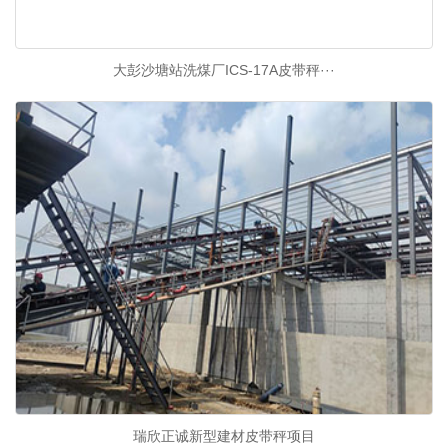
大彭沙塘站洗煤厂ICS-17A皮带秤···
瑞欣正诚新型建材皮带秤项目