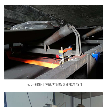
中信梧桐港供应链/万瑞碳素皮带秤项目