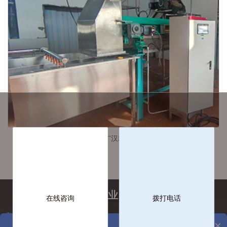
三鑫贸易/益海广汉粮油给料机项目
工业计量行业服务解决商
在线咨询
拨打电话
客服热线：0512-65827267
×
关注更多